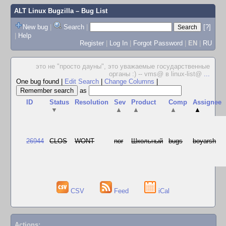
ALT Linux Bugzilla
– Bug List
New bug
|
Search
|
[?]
|
Help
Register
|
Log In
|
Forgot Password
|
EN
|
RU
это не "просто дауны", это уважаемые государственные
органы :) -- vms@ в linux-list@
...
One bug found
|
Edit Search
|
Change Columns
|
as
ID
Status
Resolution
Sev
Product
Comp
Assignee
▼
▲
▲
▲
▲
26944
CLOS
WONT
nor
Школьный
bugs
boyarsh
CSV
Feed
iCal
Actions: