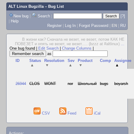
ALT Linux Bugzilla
– Bug List
New bug
|
Search
|
[?]
|
Help
Register
|
Log In
|
Forgot Password
|
EN
|
RU
В жизни как? Сначала не везет, не везет, потом КАК НЕ
ПОВЕЗЕТ и опять не везет, не везет..... (bzzz at #altlinux)
...
One bug found
|
Edit Search
|
Change Columns
|
as
ID
Status
Resolution
Sev
Product
Comp
Assignee
▲
▼
▲
▼
▲
26944
CLOS
WONT
nor
Школьный
bugs
boyarsh
CSV
Feed
iCal
Actions: