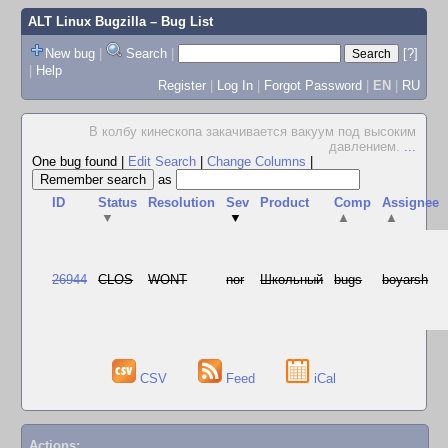
ALT Linux Bugzilla
– Bug List
New bug
|
Search
|
[?]
|
Help
Register
|
Log In
|
Forgot Password
|
EN
|
RU
В колбу кинескопа закачивается вакуум под высоким
давлением.
...
One bug found
|
Edit Search
|
Change Columns
|
as
ID
Status
Resolution
Sev
Product
Comp
Assignee
▼
▼
▲
▲
26944
CLOS
WONT
nor
Школьный
bugs
boyarsh
CSV
Feed
iCal
Actions: