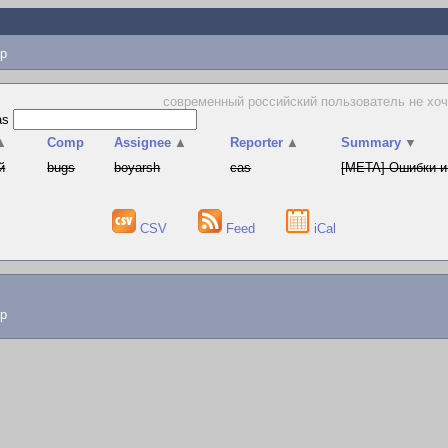
p
современный российский пользователь не хочет
as
▲
Comp
Assignee
▲
Reporter
▲
Summary
▼
й
bugs
boyarsh
cas
[META] Ошибки и
CSV
Feed
iCal
lp