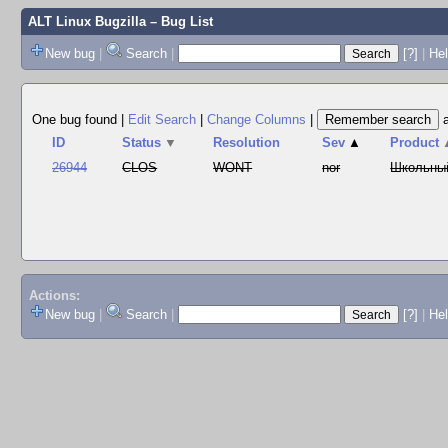
ALT Linux Bugzilla
– Bug List
New bug
|
Search
|
[?]
|
Hel
One bug found
|
Edit Search
|
Change Columns
|
ID
Status
▼
Resolution
Sev
▲
Product
26944
CLOS
WONT
nor
Школьны
Actions:
New bug
|
Search
|
[?]
|
He