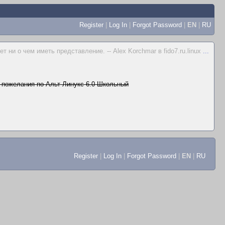
Register
|
Log In
|
Forgot Password
|
EN
|
RU
 ни о чем иметь представление. -- Alex Korchmar в fido7.ru.linux
...
 пожелания по Альт Линукс 6.0 Школьный
Register
|
Log In
|
Forgot Password
|
EN
|
RU