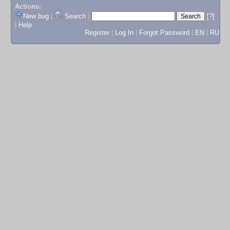
Actions:
New bug
|
Search
|
[?]
|
Help
Register
|
Log In
|
Forgot Password
|
EN
|
RU