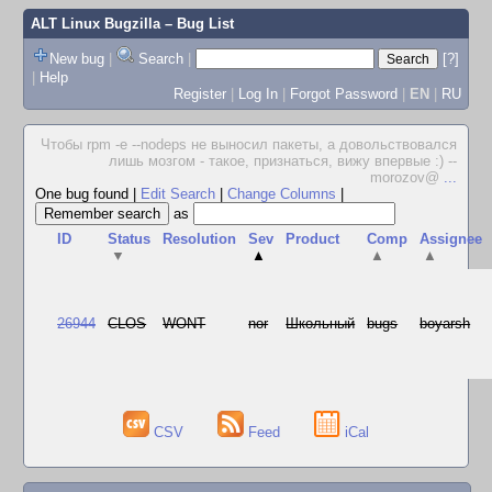
ALT Linux Bugzilla
– Bug List
New bug
|
Search
|
[?]
|
Help
Register
|
Log In
|
Forgot Password
|
EN
|
RU
Чтобы rpm -e --nodeps не выносил пакеты, а довольствовался
лишь мозгом - такое, признаться, вижу впервые :) --
morozov@
...
One bug found
|
Edit Search
|
Change Columns
|
as
ID
Status
Resolution
Sev
Product
Comp
Assignee
▼
▲
▲
▲
26944
CLOS
WONT
nor
Школьный
bugs
boyarsh
CSV
Feed
iCal