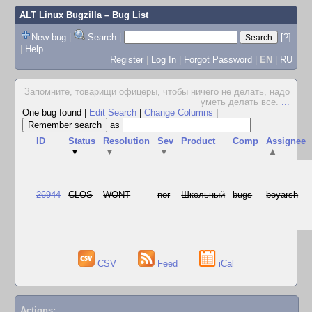
ALT Linux Bugzilla
– Bug List
New bug
|
Search
|
[?]
|
Help
Register
|
Log In
|
Forgot Password
|
EN
|
RU
Запомните, товарищи офицеры, чтобы ничего не делать, надо
уметь делать все.
...
One bug found
|
Edit Search
|
Change Columns
|
as
ID
Status
Resolution
Sev
Product
Comp
Assignee
▼
▼
▼
▲
26944
CLOS
WONT
nor
Школьный
bugs
boyarsh
CSV
Feed
iCal
Actions: