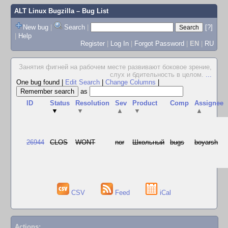
ALT Linux Bugzilla
– Bug List
New bug
|
Search
|
[?]
|
Help
Register
|
Log In
|
Forgot Password
|
EN
|
RU
Занятия фигней на рабочем месте развивают боковое зрение,
слух и бдительность в целом.
...
One bug found
|
Edit Search
|
Change Columns
|
as
ID
Status
Resolution
Sev
Product
Comp
Assignee
▼
▼
▲
▼
▲
26944
CLOS
WONT
nor
Школьный
bugs
boyarsh
CSV
Feed
iCal
Actions: