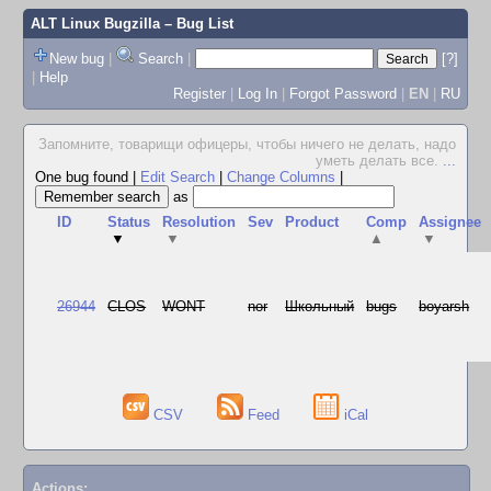
ALT Linux Bugzilla
– Bug List
New bug
|
Search
|
[?]
|
Help
Register
|
Log In
|
Forgot Password
|
EN
|
RU
Запомните, товарищи офицеры, чтобы ничего не делать, надо
уметь делать все.
...
One bug found
|
Edit Search
|
Change Columns
|
as
ID
Status
Resolution
Sev
Product
Comp
Assignee
▼
▼
▲
▼
26944
CLOS
WONT
nor
Школьный
bugs
boyarsh
CSV
Feed
iCal
Actions: