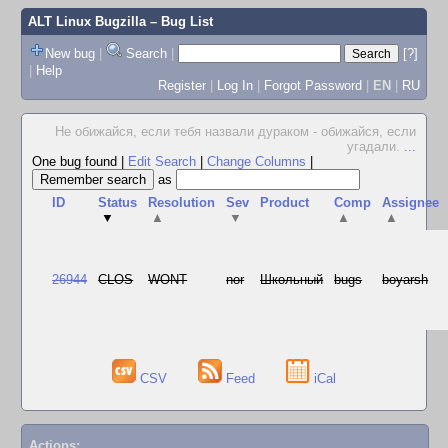
ALT Linux Bugzilla
– Bug List
New bug
|
Search
|
[?]
|
Help
Register
|
Log In
|
Forgot Password
|
EN
|
RU
Не обижайся, если тебя назвали дураком - обижайся, если
угадали.
...
One bug found
|
Edit Search
|
Change Columns
|
as
ID
Status
Resolution
Sev
Product
Comp
Assignee
▼
▲
▼
▲
▲
26944
CLOS
WONT
nor
Школьный
bugs
boyarsh
CSV
Feed
iCal
Actions: