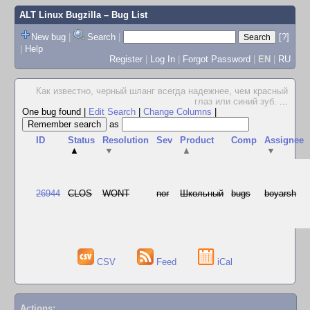
ALT Linux Bugzilla
– Bug List
New bug
|
Search
|
[?]
|
Help
Register
|
Log In
|
Forgot Password
|
EN
|
RU
Как известно, черный шланг всегда надежнее, чем красный
глаз или синий зуб.
...
One bug found
|
Edit Search
|
Change Columns
|
as
ID
Status
Resolution
Sev
Product
Comp
Assignee
▲
▼
▲
▼
26944
CLOS
WONT
nor
Школьный
bugs
boyarsh
CSV
Feed
iCal
Actions: