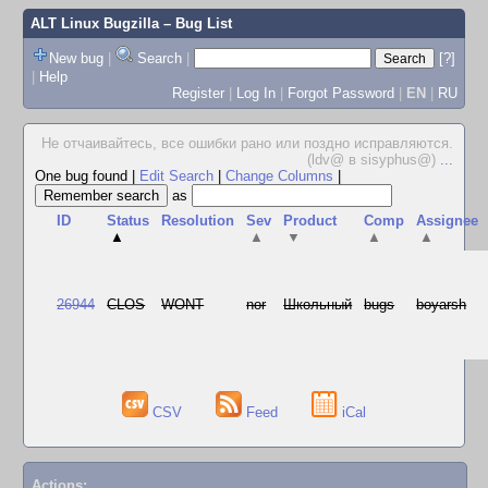
ALT Linux Bugzilla
– Bug List
New bug
|
Search
|
[?]
|
Help
Register
|
Log In
|
Forgot Password
|
EN
|
RU
Не отчаивайтесь, все ошибки рано или поздно исправляются.
(ldv@ в sisyphus@)
...
One bug found
|
Edit Search
|
Change Columns
|
as
ID
Status
Resolution
Sev
Product
Comp
Assignee
▲
▲
▼
▲
▲
26944
CLOS
WONT
nor
Школьный
bugs
boyarsh
CSV
Feed
iCal
Actions: