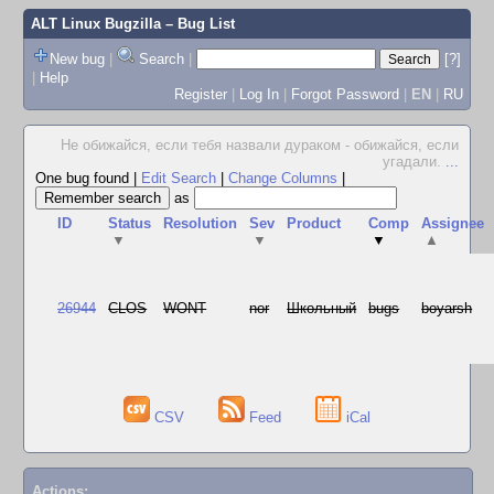
ALT Linux Bugzilla
– Bug List
New bug
|
Search
|
[?]
|
Help
Register
|
Log In
|
Forgot Password
|
EN
|
RU
Не обижайся, если тебя назвали дураком - обижайся, если
угадали.
...
One bug found
|
Edit Search
|
Change Columns
|
as
ID
Status
Resolution
Sev
Product
Comp
Assignee
▼
▼
▼
▲
26944
CLOS
WONT
nor
Школьный
bugs
boyarsh
CSV
Feed
iCal
Actions: