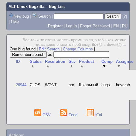
ALT Linux Bugzilla
– Bug List
New bug
|
Search
|
[?]
|
Help
Register
|
Log In
|
Forgot Password
|
EN
|
RU
Все-таки не стоит жалеть время на то, чтобы как можно
детальнее описать проблему. (ldv@ в devel@)
...
One bug found
|
Edit Search
|
Change Columns
|
as
ID
Status
Resolution
Sev
Product
Comp
Assignee
▲
▲
▲
▲
▼
▼
26944
CLOS
WONT
nor
Школьный
bugs
boyarsh
CSV
Feed
iCal
Actions: