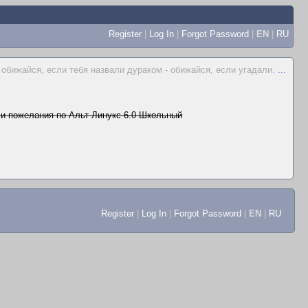
Register
|
Log In
|
Forgot Password
|
EN
|
RU
 обижайся, если тебя назвали дураком - обижайся, если угадали.
...
и пожелания по Альт Линукс 6.0 Школьный
Register
|
Log In
|
Forgot Password
|
EN
|
RU