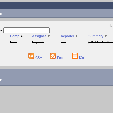
p
Не
as
▲
Comp
▲
Assignee
▼
Reporter
▲
Summary
▼
й
bugs
boyarsh
cas
[META] Ошибки 
CSV
Feed
iCal
lp