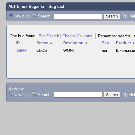
ALT Linux Bugzilla
– Bug List
New bug
|
Search
|
[?]
|
Hel
One bug found
|
Edit Search
|
Change Columns
|
ID
Status
▲
Resolution
▲
Sev
Product
26944
CLOS
WONT
nor
Школьны
Actions:
New bug
|
Search
|
[?]
|
He