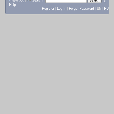
New bug
|
Search
|
[?]
|
Help
Register
|
Log In
|
Forgot Password
|
EN
|
RU