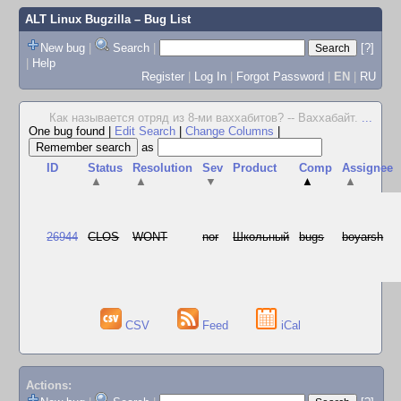
ALT Linux Bugzilla
– Bug List
New bug
|
Search
|
[?]
|
Help
Register
|
Log In
|
Forgot Password
|
EN
|
RU
Как называется отряд из 8-ми ваххабитов? -- Ваххабайт.
...
One bug found
|
Edit Search
|
Change Columns
|
as
ID
Status
Resolution
Sev
Product
Comp
Assignee
▲
▲
▼
▲
▲
26944
CLOS
WONT
nor
Школьный
bugs
boyarsh
CSV
Feed
iCal
Actions: