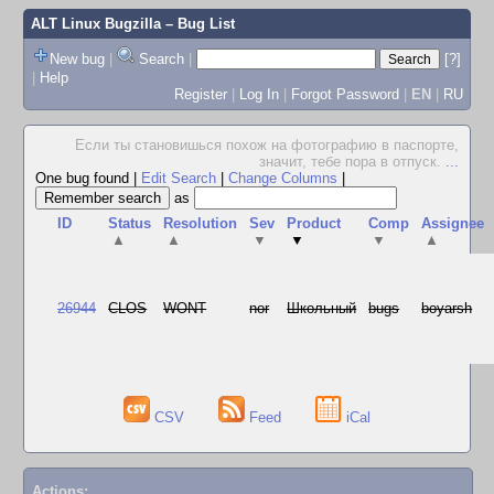
ALT Linux Bugzilla
– Bug List
New bug
|
Search
|
[?]
|
Help
Register
|
Log In
|
Forgot Password
|
EN
|
RU
Если ты становишься похож на фотографию в паспорте,
значит, тебе пора в отпуск.
...
One bug found
|
Edit Search
|
Change Columns
|
as
ID
Status
Resolution
Sev
Product
Comp
Assignee
▲
▲
▼
▼
▼
▲
26944
CLOS
WONT
nor
Школьный
bugs
boyarsh
CSV
Feed
iCal
Actions: