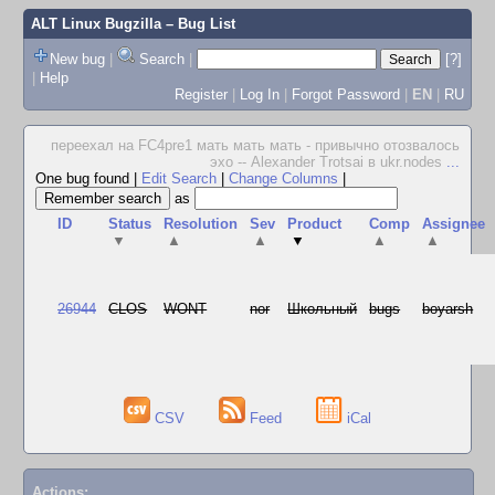
ALT Linux Bugzilla
– Bug List
New bug
|
Search
|
[?]
|
Help
Register
|
Log In
|
Forgot Password
|
EN
|
RU
переехал на FC4pre1 мать мать мать - привычно отозвалось
эхо -- Alexander Trotsai в ukr.nodes
...
One bug found
|
Edit Search
|
Change Columns
|
as
ID
Status
Resolution
Sev
Product
Comp
Assignee
▼
▲
▲
▼
▲
▲
26944
CLOS
WONT
nor
Школьный
bugs
boyarsh
CSV
Feed
iCal
Actions: