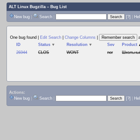
ALT Linux Bugzilla
– Bug List
New bug
|
Search
|
[?]
|
Hel
One bug found
|
Edit Search
|
Change Columns
|
ID
Status
▼
Resolution
▼
Sev
Product
26944
CLOS
WONT
nor
Школьны
Actions:
New bug
|
Search
|
[?]
|
He