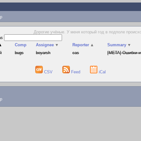
p
Дорогие учёные. У меня который год в подполе происх
as
▲
Comp
Assignee
▼
Reporter
▲
Summary
▼
й
bugs
boyarsh
cas
[META] Ошибки и
CSV
Feed
iCal
lp