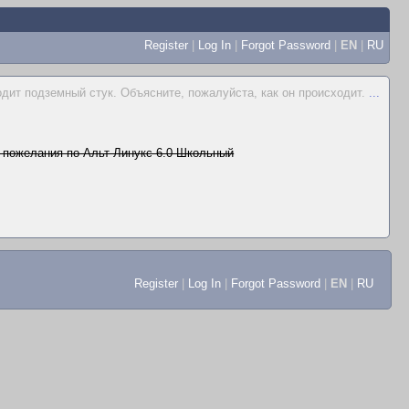
Register
|
Log In
|
Forgot Password
|
EN
|
RU
одит подземный стук. Объясните, пожалуйста, как он происходит.
...
 пожелания по Альт Линукс 6.0 Школьный
Register
|
Log In
|
Forgot Password
|
EN
|
RU