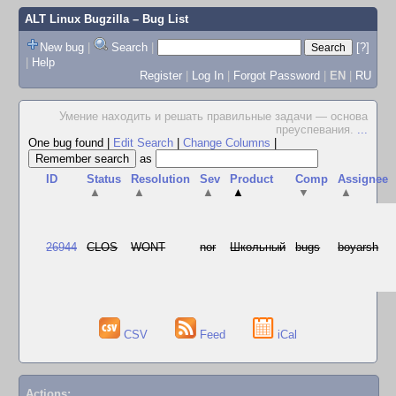
ALT Linux Bugzilla
– Bug List
New bug
|
Search
|
[?]
|
Help
Register
|
Log In
|
Forgot Password
|
EN
|
RU
Умение находить и решать правильные задачи — основа
преуспевания.
...
One bug found
|
Edit Search
|
Change Columns
|
as
ID
Status
Resolution
Sev
Product
Comp
Assignee
▲
▲
▲
▲
▼
▲
26944
CLOS
WONT
nor
Школьный
bugs
boyarsh
CSV
Feed
iCal
Actions: