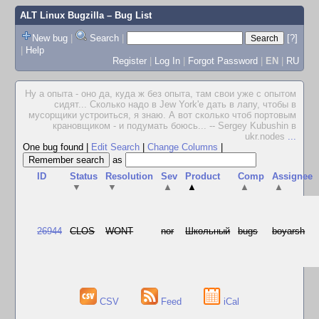
ALT Linux Bugzilla
– Bug List
New bug
|
Search
|
[?]
|
Help
Register
|
Log In
|
Forgot Password
|
EN
|
RU
Ну а опыта - оно да, куда ж без опыта, там свои уже с опытом
сидят... Сколько надо в Jew York'е дать в лапу, чтобы в
мусорщики устроиться, я знаю. А вот сколько чтоб портовым
крановщиком - и подумать боюсь... -- Sergey Kubushin в
ukr.nodes
...
One bug found
|
Edit Search
|
Change Columns
|
as
ID
Status
Resolution
Sev
Product
Comp
Assignee
▼
▼
▲
▲
▲
▲
26944
CLOS
WONT
nor
Школьный
bugs
boyarsh
CSV
Feed
iCal