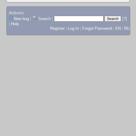
Actions:
New bug
|
Search
|
[?]
|
Help
Register
|
Log In
|
Forgot Password
|
EN
|
RU