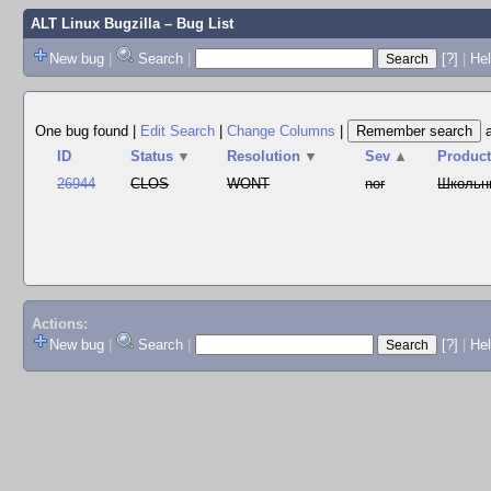
ALT Linux Bugzilla
– Bug List
New bug
|
Search
|
[?]
|
Hel
One bug found
|
Edit Search
|
Change Columns
|
ID
Status
▼
Resolution
▼
Sev
▲
Produc
26944
CLOS
WONT
nor
Школьн
Actions:
New bug
|
Search
|
[?]
|
He