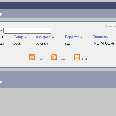
p
Дольше
as
t
▲
Comp
▲
Assignee
▲
Reporter
▲
Summary
ый
bugs
boyarsh
cas
[META] Ошибки
CSV
Feed
iCal
lp