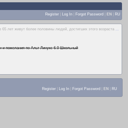
Register
|
Log In
|
Forgot Password
|
EN
|
RU
 65 лет живут более половины людей, достигших этого возраста
...
 и пожелания по Альт Линукс 6.0 Школьный
Register
|
Log In
|
Forgot Password
|
EN
|
RU