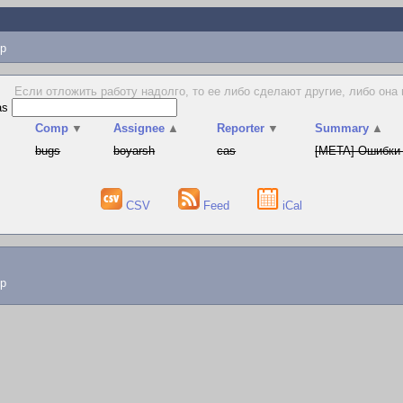
p
Если отложить работу надолго, то ее либо сделают другие, либо она во
as
▲
Comp
▼
Assignee
▲
Reporter
▼
Summary
▲
bugs
boyarsh
cas
[META] Ошибки 
CSV
Feed
iCal
lp