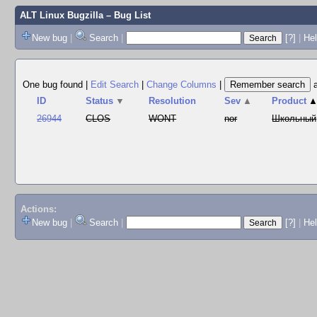
ALT Linux Bugzilla
– Bug List
New bug
|
Search
|
[?]
|
Hel
One bug found
|
Edit Search
|
Change Columns
|
ID
Status
▼
Resolution
Sev
▲
Product
26944
CLOS
WONT
nor
Школьный
Actions:
New bug
|
Search
|
[?]
|
He