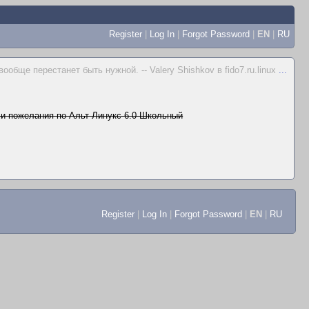
Register
|
Log In
|
Forgot Password
|
EN
|
RU
обще перестанет быть нужной. -- Valery Shishkov в fido7.ru.linux
...
и пожелания по Альт Линукс 6.0 Школьный
Register
|
Log In
|
Forgot Password
|
EN
|
RU