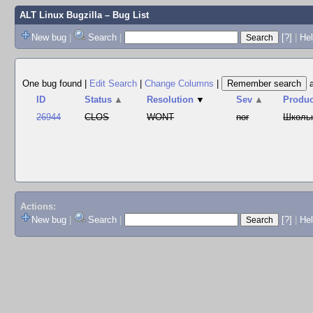
ALT Linux Bugzilla
– Bug List
New bug
|
Search
|
[?]
|
Hel
One bug found
|
Edit Search
|
Change Columns
|
ID
Status
▲
Resolution
▼
Sev
▲
Produc
26944
CLOS
WONT
nor
Школь
Actions:
New bug
|
Search
|
[?]
|
He