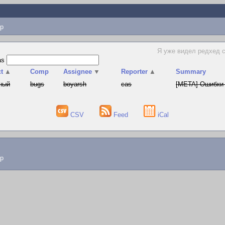
p
Я уже видел редхед с 
as
t
▲
Comp
Assignee
▼
Reporter
▲
Summary
ный
bugs
boyarsh
cas
[META] Ошибки 
CSV
Feed
iCal
lp