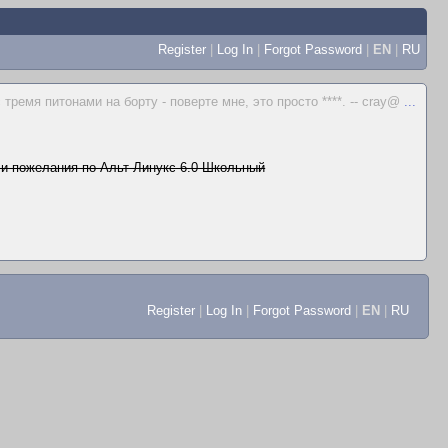
Register
|
Log In
|
Forgot Password
|
EN
|
RU
тремя питонами на борту - поверте мне, это просто ****. -- cray@
...
и пожелания по Альт Линукс 6.0 Школьный
Register
|
Log In
|
Forgot Password
|
EN
|
RU