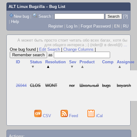
ALT Linux Bugzilla
– Bug List
New bug
|
Search
|
[?]
|
Help
Register
|
Log In
|
Forgot Password
|
EN
|
RU
А может быть просто стоит читать обо всех багах, хотя бы
для общего интереса ;-) (rider@ в devel@)
...
One bug found
|
Edit Search
|
Change Columns
|
as
ID
Status
Resolution
Sev
Product
Comp
Assignee
▼
▲
▼
▲
▲
26944
CLOS
WONT
nor
Школьный
bugs
boyarsh
CSV
Feed
iCal
Actions: