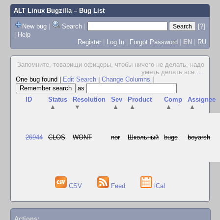
ALT Linux Bugzilla
– Bug List
New bug
|
Search
|
[?]
|
Help
Register
|
Log In
|
Forgot Password
|
EN
|
RU
Запомните, товарищи офицеры, чтобы ничего не делать, надо
уметь делать все.
...
One bug found
|
Edit Search
|
Change Columns
|
as
ID
Status
Resolution
Sev
Product
Comp
Assignee
▲
▼
▲
▲
▲
▲
26944
CLOS
WONT
nor
Школьный
bugs
boyarsh
CSV
Feed
iCal
Actions: