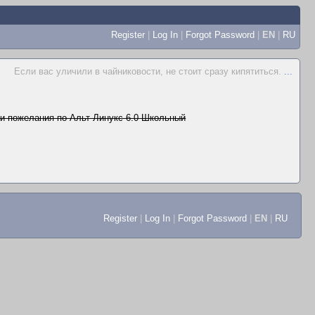
Register
|
Log In
|
Forgot Password
|
EN
|
RU
Если вас уличили в чайниковости, не стоит сразу кипятиться.
...
и пожелания по Альт Линукс 6.0 Школьный
Register
|
Log In
|
Forgot Password
|
EN
|
RU