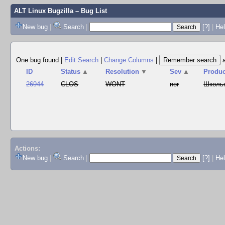
ALT Linux Bugzilla
– Bug List
New bug
|
Search
|
[?]
|
Hel
One bug found
|
Edit Search
|
Change Columns
|
ID
Status
▲
Resolution
▼
Sev
▲
Produc
26944
CLOS
WONT
nor
Школь
Actions:
New bug
|
Search
|
[?]
|
He