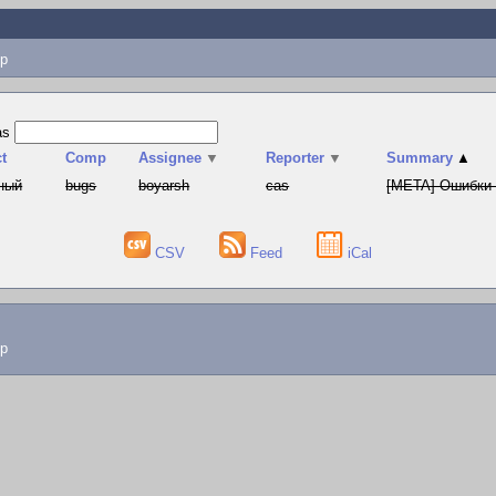
p
as
t
Comp
Assignee
▼
Reporter
▼
Summary
▲
ный
bugs
boyarsh
cas
[META] Ошибки 
CSV
Feed
iCal
lp