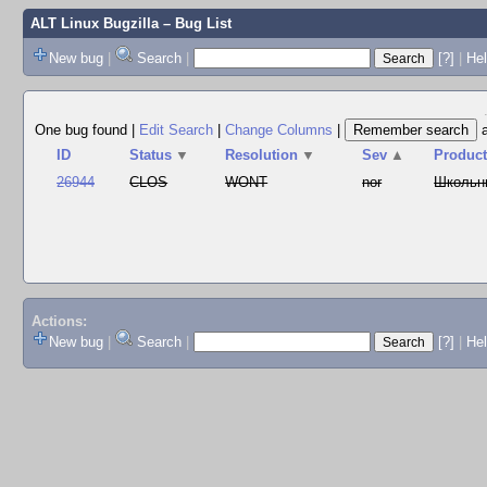
ALT Linux Bugzilla
– Bug List
New bug
|
Search
|
[?]
|
Hel
One bug found
|
Edit Search
|
Change Columns
|
ID
Status
▼
Resolution
▼
Sev
▲
Produc
26944
CLOS
WONT
nor
Школьн
Actions:
New bug
|
Search
|
[?]
|
He