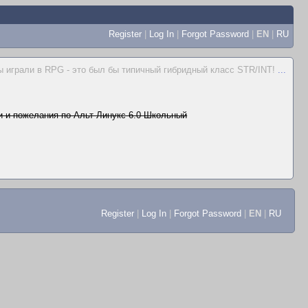
Register
|
Log In
|
Forgot Password
|
EN
|
RU
 играли в RPG - это был бы типичный гибридный класс STR/INT!
...
 и пожелания по Альт Линукс 6.0 Школьный
Register
|
Log In
|
Forgot Password
|
EN
|
RU