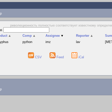
p
революционность полностью соответствует известному определен
as
oduct
▲
Comp
▲
Assignee
▼
Reporter
▲
Sum
syphus
python
imz
lav
[MET
CSV
Feed
iCal
lp