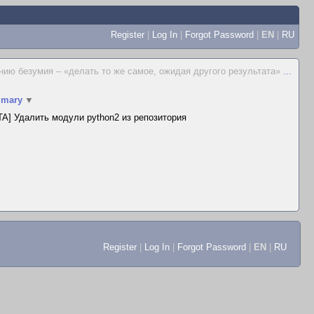
Register
|
Log In
|
Forgot Password
|
EN
|
RU
ию безумия – «делать то же самое, ожидая другого результата»
...
mary
▼
A] Удалить модули python2 из репозитория
Register
|
Log In
|
Forgot Password
|
EN
|
RU