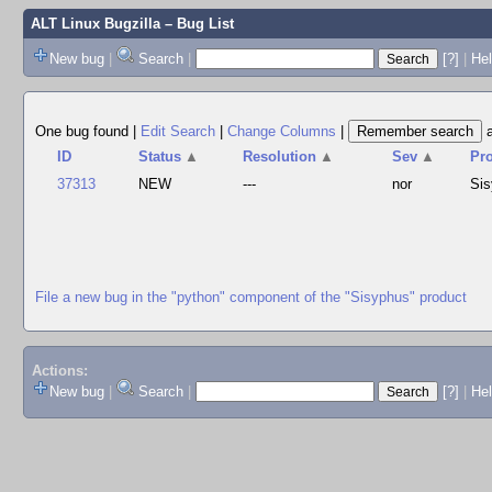
ALT Linux Bugzilla
– Bug List
New bug
|
Search
|
[?]
|
Hel
One bug found
|
Edit Search
|
Change Columns
|
ID
Status
▲
Resolution
▲
Sev
▲
Pr
37313
NEW
---
nor
Si
File a new bug in the "python" component of the "Sisyphus" product
Actions:
New bug
|
Search
|
[?]
|
He