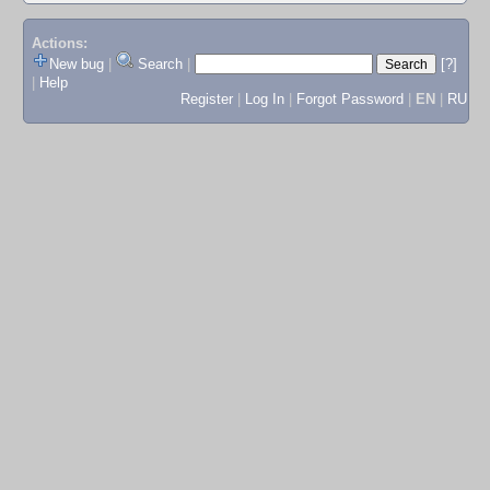
Actions:
New bug
|
Search
|
[?]
|
Help
Register
|
Log In
|
Forgot Password
|
EN
|
RU