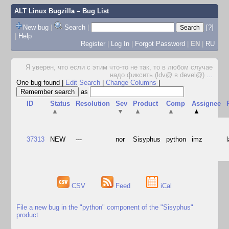
ALT Linux Bugzilla
– Bug List
New bug
|
Search
|
[?]
|
Help
Register
|
Log In
|
Forgot Password
|
EN
|
RU
Я уверен, что если с этим что-то не так, то в любом случае
надо фиксить (ldv@ в devel@)
...
One bug found
|
Edit Search
|
Change Columns
|
as
ID
Status
Resolution
Sev
Product
Comp
Assignee
▲
▼
▲
▲
▲
37313
NEW
---
nor
Sisyphus
python
imz
CSV
Feed
iCal
File a new bug in the "python" component of the "Sisyphus"
product