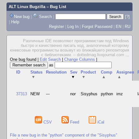
ALT Linux Bugzilla
– Bug List
New bug
|
Search
|
[?]
|
Help
Register
|
Log In
|
Forgot Password
|
EN
|
RU
Различные IDE позволяют программистам под Windows
быстро и качественно писать код, аналогичный которому
юниксовые программисты возьмут из ближайшего репозитория
с библиотеками. -- dottedmag.livejournal.com
...
One bug found
|
Edit Search
|
Change Columns
|
as
ID
Status
Resolution
Sev
Product
Comp
Assignee
▼
▼
▼
▲
▲
37313
NEW
---
nor
Sisyphus
python
imz
CSV
Feed
iCal
File a new bug in the "python" component of the "Sisyphus"