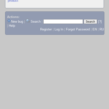
product
Actions:
New bug
|
Search
|
[?]
|
Help
Register
|
Log In
|
Forgot Password
|
EN
|
RU