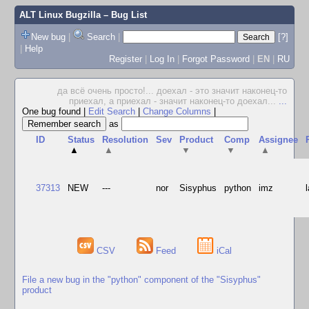
ALT Linux Bugzilla
– Bug List
New bug
|
Search
|
[?]
|
Help
Register
|
Log In
|
Forgot Password
|
EN
|
RU
да всё очень просто!... доехал - это значит наконец-то
приехал, а приехал - значит наконец-то доехал...
...
One bug found
|
Edit Search
|
Change Columns
|
as
ID
Status
Resolution
Sev
Product
Comp
Assignee
▲
▲
▼
▼
▲
37313
NEW
---
nor
Sisyphus
python
imz
CSV
Feed
iCal
File a new bug in the "python" component of the "Sisyphus"
product