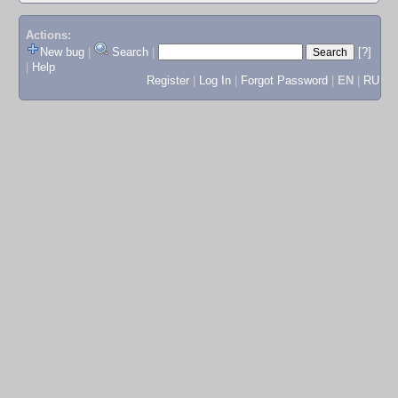
Actions:
New bug
|
Search
|
[?]
|
Help
Register
|
Log In
|
Forgot Password
|
EN
|
RU