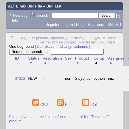
ALT Linux Bugzilla
– Bug List
New bug
|
Search
|
[?]
|
Help
Register
|
Log In
|
Forgot Password
|
EN
|
RU
Ты никогда не решишь проблему, если будешь думать так же,
как те, кто её создал. -- Альберт Эйнштейн
...
One bug found
|
Edit Search
|
Change Columns
|
as
ID
Status
Resolution
Sev
Product
Comp
Assignee
▼
▲
▼
▲
▲
37313
NEW
---
nor
Sisyphus
python
imz
CSV
Feed
iCal
File a new bug in the "python" component of the "Sisyphus"
product