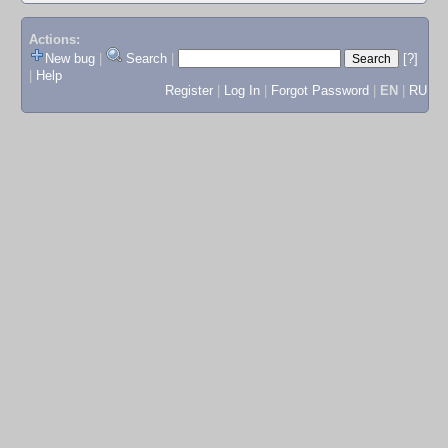
Actions:
New bug
|
Search
|
[?]
|
Help
Register
|
Log In
|
Forgot Password
|
EN
|
RU