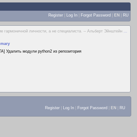
Register
|
Log In
|
Forgot Password
|
EN
|
RU
е гармоничной личности, а не специалиста. -- Альберт Эйнштейн
...
mary
A] Удалить модули python2 из репозитория
Register
|
Log In
|
Forgot Password
|
EN
|
RU