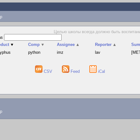
p
Целью школы всегда должно быть воспитани
as
oduct
▼
Comp
▼
Assignee
▲
Reporter
▲
Sum
syphus
python
imz
lav
[MET
CSV
Feed
iCal
lp