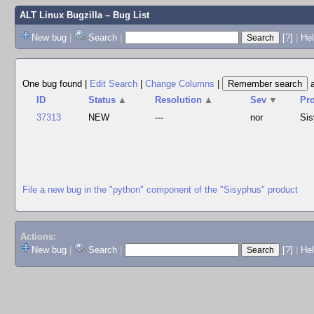
ALT Linux Bugzilla
– Bug List
New bug
|
Search
|
[?]
|
Hel
One bug found
|
Edit Search
|
Change Columns
|
ID
Status
▲
Resolution
▲
Sev
▼
Pr
37313
NEW
---
nor
Si
File a new bug in the "python" component of the "Sisyphus" product
Actions:
New bug
|
Search
|
[?]
|
He