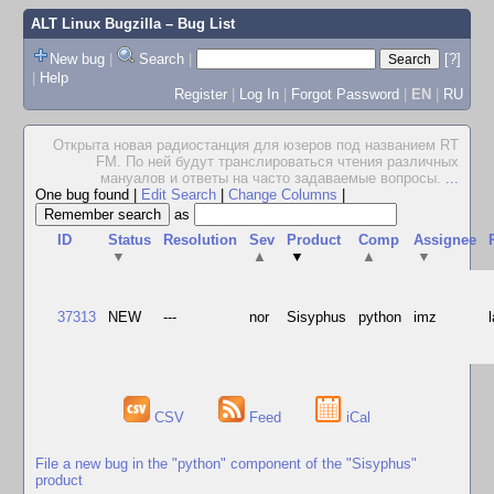
ALT Linux Bugzilla
– Bug List
New bug
|
Search
|
[?]
|
Help
Register
|
Log In
|
Forgot Password
|
EN
|
RU
Открыта новая радиостанция для юзеров под названием RТ
FМ. По ней будут транслироваться чтения различных
мануалов и ответы на часто задаваемые вопросы.
...
One bug found
|
Edit Search
|
Change Columns
|
as
ID
Status
Resolution
Sev
Product
Comp
Assignee
▼
▲
▼
▲
▼
37313
NEW
---
nor
Sisyphus
python
imz
CSV
Feed
iCal
File a new bug in the "python" component of the "Sisyphus"
product