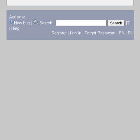
Actions:
New bug
|
Search
|
[?]
|
Help
Register
|
Log In
|
Forgot Password
|
EN
|
RU