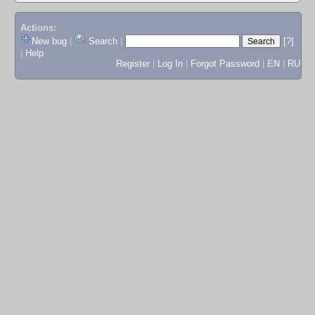
Actions:
New bug
|
Search
|
[?]
|
Help
Register
|
Log In
|
Forgot Password
|
EN
|
RU