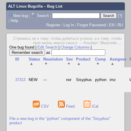
ALT Linux Bugzilla
– Bug List
New bug
|
Search
|
[?]
|
Help
Register
|
Log In
|
Forgot Password
|
EN
|
RU
Стремись не к тому, чтобы добиться успеха, а к тому, чтобы
твоя жизнь имела смысл. -- Альберт Эйнштейн
...
One bug found
|
Edit Search
|
Change Columns
|
as
ID
Status
Resolution
Sev
Product
Comp
Assignee
▲
▼
▼
▲
▼
▲
37313
NEW
---
nor
Sisyphus
python
imz
CSV
Feed
iCal
File a new bug in the "python" component of the "Sisyphus"
product