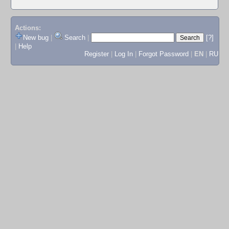
Actions:
New bug
|
Search
|
[?]
|
Help
Register
|
Log In
|
Forgot Password
|
EN
|
RU