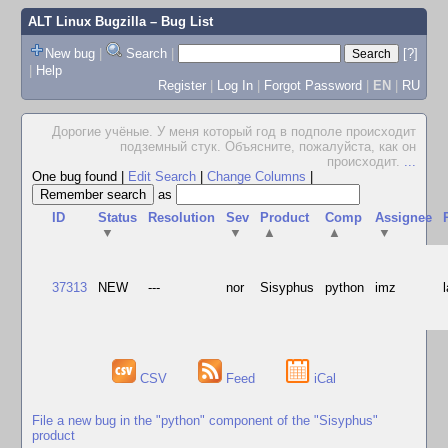
ALT Linux Bugzilla
– Bug List
New bug
|
Search
|
[?]
|
Help
Register
|
Log In
|
Forgot Password
|
EN
|
RU
Дорогие учёные. У меня который год в подполе происходит
подземный стук. Объясните, пожалуйста, как он
происходит.
...
One bug found
|
Edit Search
|
Change Columns
|
as
ID
Status
Resolution
Sev
Product
Comp
Assignee
▼
▼
▲
▲
▼
37313
NEW
---
nor
Sisyphus
python
imz
CSV
Feed
iCal
File a new bug in the "python" component of the "Sisyphus"
product