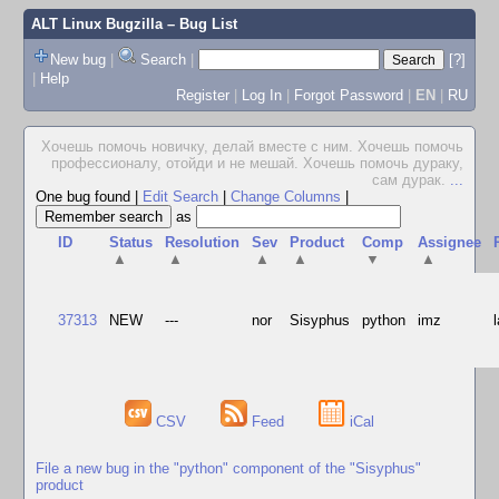
ALT Linux Bugzilla
– Bug List
New bug
|
Search
|
[?]
|
Help
Register
|
Log In
|
Forgot Password
|
EN
|
RU
Хочешь помочь новичку, делай вместе с ним. Хочешь помочь
профессионалу, отойди и не мешай. Хочешь помочь дураку,
сам дурак.
...
One bug found
|
Edit Search
|
Change Columns
|
as
ID
Status
Resolution
Sev
Product
Comp
Assignee
▲
▲
▲
▲
▼
▲
37313
NEW
---
nor
Sisyphus
python
imz
CSV
Feed
iCal
File a new bug in the "python" component of the "Sisyphus"
product