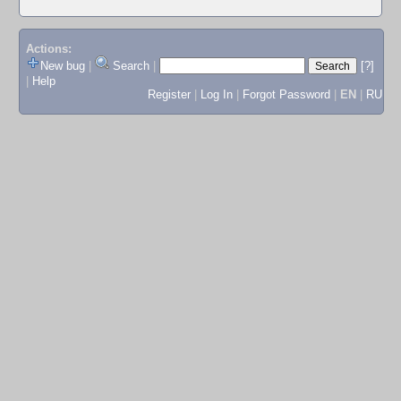
Actions:
New bug
|
Search
|
[?]
|
Help
Register
|
Log In
|
Forgot Password
|
EN
|
RU