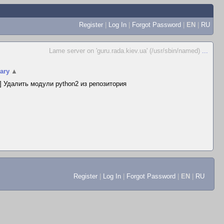
Register
|
Log In
|
Forgot Password
|
EN
|
RU
Lame server on 'guru.rada.kiev.ua' (/usr/sbin/named)
...
ary
▲
 Удалить модули python2 из репозитория
Register
|
Log In
|
Forgot Password
|
EN
|
RU