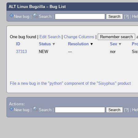
ALT Linux Bugzilla
– Bug List
New bug
|
Search
|
[?]
|
Hel
One bug found
|
Edit Search
|
Change Columns
|
ID
Status
▼
Resolution
▼
Sev
▼
Pr
37313
NEW
---
nor
Si
File a new bug in the "python" component of the "Sisyphus" product
Actions:
New bug
|
Search
|
[?]
|
He