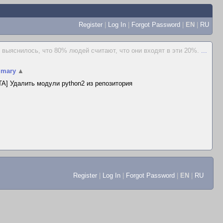
Register
|
Log In
|
Forgot Password
|
EN
|
RU
выяснилось, что 80% людей считают, что они входят в эти 20%.
...
mary
▲
A] Удалить модули python2 из репозитория
Register
|
Log In
|
Forgot Password
|
EN
|
RU