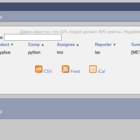
p
Давно известно, что 20% людей делают 80% работы. Недавно 
as
oduct
▼
Comp
▲
Assignee
▲
Reporter
▼
Sum
syphus
python
imz
lav
[MET
CSV
Feed
iCal
lp