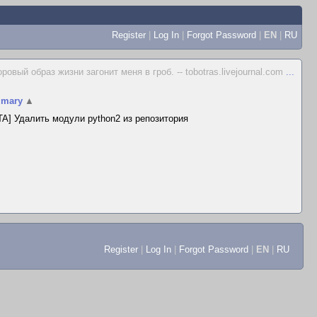
Register
|
Log In
|
Forgot Password
|
EN
|
RU
ровый образ жизни загонит меня в гроб. -- tobotras.livejournal.com
...
mary
▲
A] Удалить модули python2 из репозитория
Register
|
Log In
|
Forgot Password
|
EN
|
RU