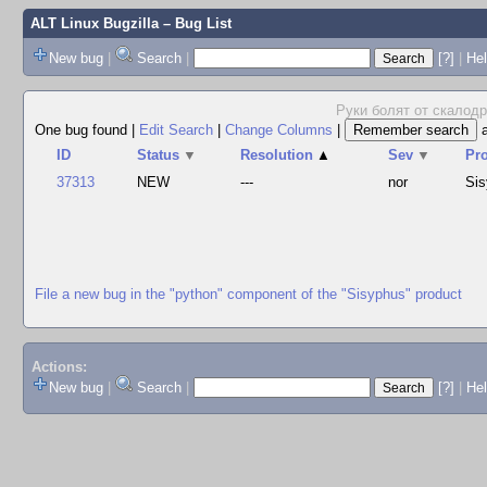
ALT Linux Bugzilla
– Bug List
New bug
|
Search
|
[?]
|
Hel
Руки болят от скалодро
One bug found
|
Edit Search
|
Change Columns
|
ID
Status
▼
Resolution
▲
Sev
▼
Pr
37313
NEW
---
nor
Si
File a new bug in the "python" component of the "Sisyphus" product
Actions:
New bug
|
Search
|
[?]
|
He