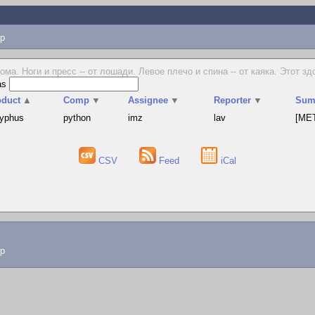
p
ма. Ноги и пресс -- от лошади. Левое плечо и спина -- от каяка. Этот здо
as
oduct
▲
Comp
▼
Assignee
▼
Reporter
▼
Sum
syphus
python
imz
lav
[MET
CSV
Feed
iCal
lp