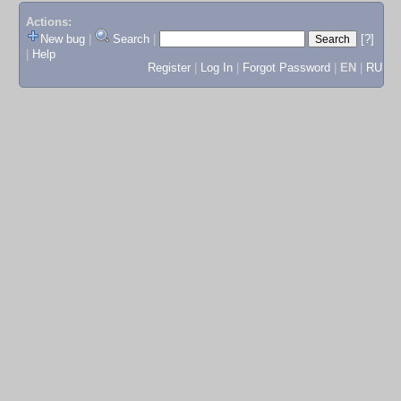
Actions:
New bug
|
Search
|
[?]
|
Help
Register
|
Log In
|
Forgot Password
|
EN
|
RU