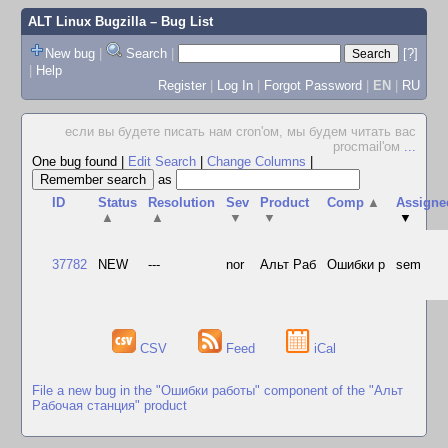
ALT Linux Bugzilla
– Bug List
New bug
|
Search
|
[?]
|
Help
Register
|
Log In
|
Forgot Password
|
EN
|
RU
если вы будете писать нам cron'ом, мы будем читать вас
procmail'ом
...
One bug found
|
Edit Search
|
Change Columns
|
as
ID
Status
Resolution
Sev
Product
Comp
▲
Assigne
▲
▲
▼
▼
▼
37782
NEW
---
nor
Альт Раб
Ошибки р
sem
CSV
Feed
iCal
File a new bug in the "Ошибки работы" component of the "Альт
Рабочая станция" product