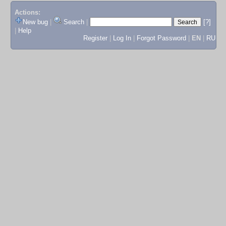
Actions:
New bug
|
Search
|
[?]
|
Help
Register
|
Log In
|
Forgot Password
|
EN
|
RU