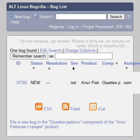
ALT Linux Bugzilla
– Bug List
New bug
|
Search
|
[?]
|
Help
Register
|
Log In
|
Forgot Password
|
EN
|
RU
Лучше меньше, да лучше. Можно и больше, но только не
хуже. (ldv@ в sisyphus@)
...
One bug found
|
Edit Search
|
Change Columns
|
as
ID
Status
Resolution
Sev
Product
Comp
▼
Assigne
▼
▲
▲
▼
37782
NEW
---
nor
Альт Раб
Ошибки р
sem
CSV
Feed
iCal
File a new bug in the "Ошибки работы" component of the "Альт
Рабочая станция" product