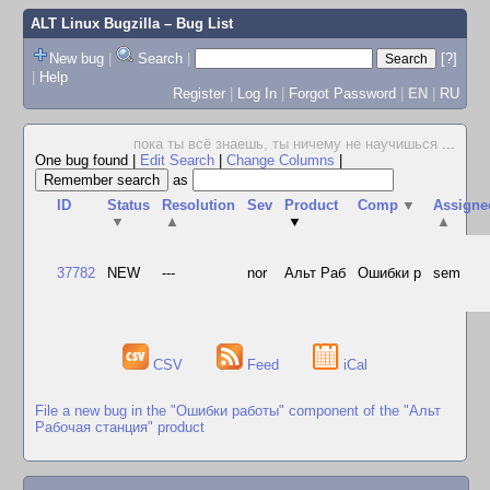
ALT Linux Bugzilla
– Bug List
New bug
|
Search
|
[?]
|
Help
Register
|
Log In
|
Forgot Password
|
EN
|
RU
пока ты всё знаешь, ты ничему не научишься
...
One bug found
|
Edit Search
|
Change Columns
|
as
ID
Status
Resolution
Sev
Product
Comp
▼
Assigne
▼
▲
▼
▲
37782
NEW
---
nor
Альт Раб
Ошибки р
sem
CSV
Feed
iCal
File a new bug in the "Ошибки работы" component of the "Альт
Рабочая станция" product