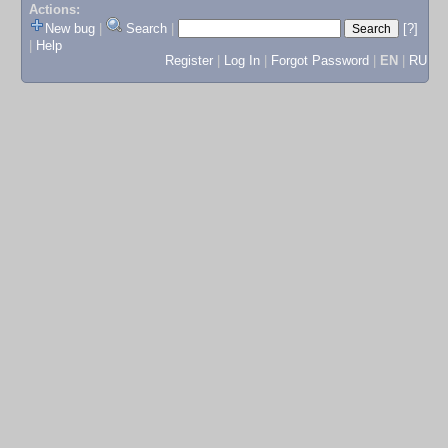
Actions:
New bug
|
Search
|
[?]
|
Help
Register
|
Log In
|
Forgot Password
|
EN
|
RU