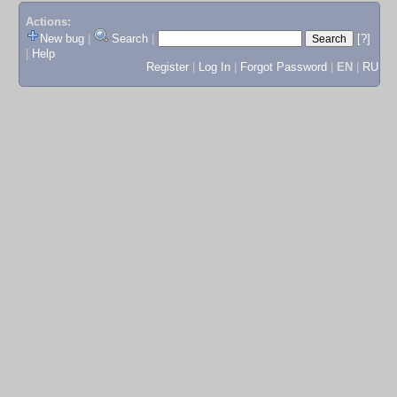
Actions:
New bug
|
Search
|
[?]
|
Help
Register
|
Log In
|
Forgot Password
|
EN
|
RU