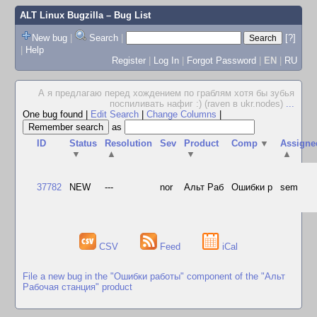
ALT Linux Bugzilla
– Bug List
New bug
|
Search
|
[?]
|
Help
Register
|
Log In
|
Forgot Password
|
EN
|
RU
А я предлагаю перед хождением по граблям хотя бы зубья
поспиливать нафиг :) (raven в ukr.nodes)
...
One bug found
|
Edit Search
|
Change Columns
|
as
ID
Status
Resolution
Sev
Product
Comp
▼
Assigne
▼
▲
▼
▲
37782
NEW
---
nor
Альт Раб
Ошибки р
sem
CSV
Feed
iCal
File a new bug in the "Ошибки работы" component of the "Альт
Рабочая станция" product