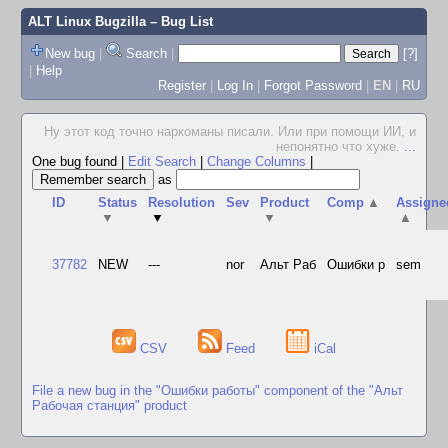
ALT Linux Bugzilla
– Bug List
New bug
|
Search
|
[?]
|
Help
Register
|
Log In
|
Forgot Password
|
EN
|
RU
Ну этот код точно наркоманы писали. Или при помощи ИИ, и
непонятно что хуже.
...
One bug found
|
Edit Search
|
Change Columns
|
as
ID
Status
Resolution
Sev
Product
Comp
▲
Assigne
▼
▼
▼
▲
37782
NEW
---
nor
Альт Раб
Ошибки р
sem
CSV
Feed
iCal
File a new bug in the "Ошибки работы" component of the "Альт
Рабочая станция" product