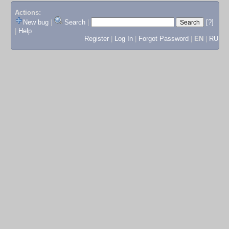
Actions:
New bug
|
Search
|
[?]
|
Help
Register
|
Log In
|
Forgot Password
|
EN
|
RU