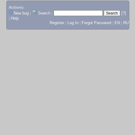
Actions:
New bug
|
Search
|
[?]
|
Help
Register
|
Log In
|
Forgot Password
|
EN
|
RU