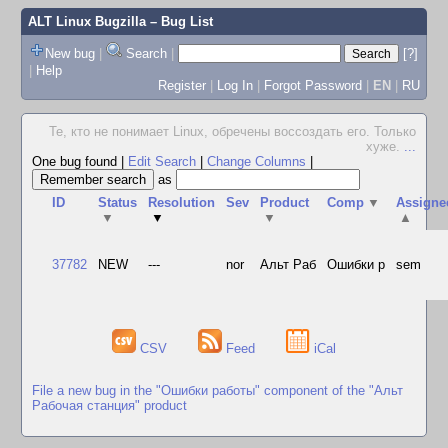
ALT Linux Bugzilla
– Bug List
New bug
|
Search
|
[?]
|
Help
Register
|
Log In
|
Forgot Password
|
EN
|
RU
Те, кто не понимает Linux, обречены воссоздать его. Только
хуже.
...
One bug found
|
Edit Search
|
Change Columns
|
as
ID
Status
Resolution
Sev
Product
Comp
▼
Assigne
▼
▼
▼
▲
37782
NEW
---
nor
Альт Раб
Ошибки р
sem
CSV
Feed
iCal
File a new bug in the "Ошибки работы" component of the "Альт
Рабочая станция" product