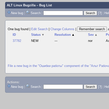
ALT Linux Bugzilla
– Bug List
New bug
|
Search
|
[?]
|
Hel
One bug found
|
Edit Search
|
Change Columns
|
ID
Status
▼
Resolution
▲
Sev
▲
P
37782
NEW
---
nor
А
File a new bug in the "Ошибки работы" component of the "Альт Рабоч
Actions:
New bug
|
Search
|
[?]
|
He