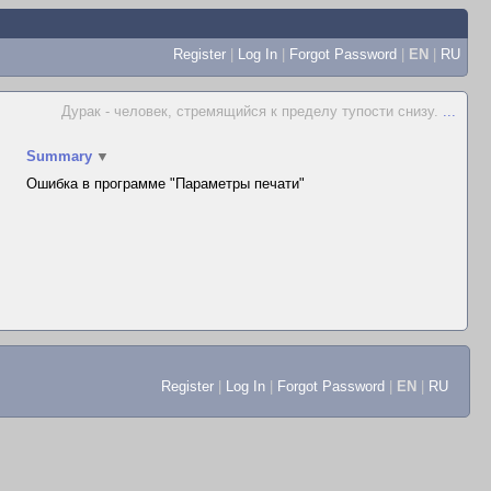
Register
|
Log In
|
Forgot Password
|
EN
|
RU
Дурак - человек, стремящийся к пределу тупости снизу.
...
Summary
▼
Ошибка в программе "Параметры печати"
Register
|
Log In
|
Forgot Password
|
EN
|
RU