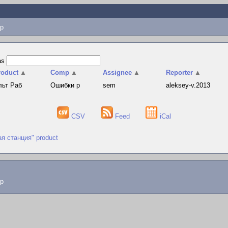
p
as
roduct
▲
Comp
▲
Assignee
▲
Reporter
▲
льт Раб
Ошибки р
sem
aleksey-v.2013
CSV
Feed
iCal
ая станция" product
lp