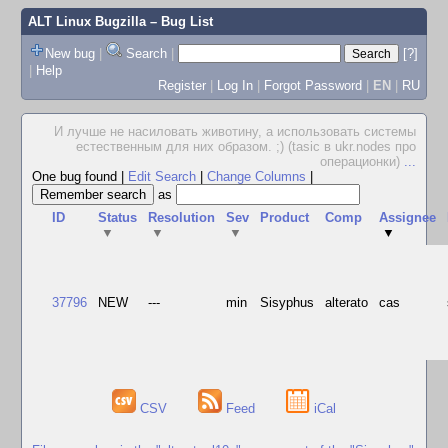
ALT Linux Bugzilla
– Bug List
New bug
|
Search
|
[?]
|
Help
Register
|
Log In
|
Forgot Password
|
EN
|
RU
И лучше не насиловать животину, а использовать системы
естественным для них образом. ;) (tasic в ukr.nodes про
операционки)
...
One bug found
|
Edit Search
|
Change Columns
|
as
ID
Status
Resolution
Sev
Product
Comp
Assignee
▼
▼
▼
▼
37796
NEW
---
min
Sisyphus
alterato
cas
CSV
Feed
iCal