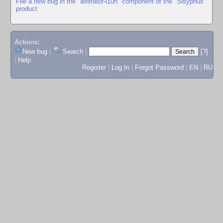
File a new bug in the "alterator-l10n" component of the "Sisyphus"
product
Actions:
New bug
|
Search
|
[?]
|
Help
Register
|
Log In
|
Forgot Password
|
EN
|
RU