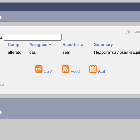
p
Дольше
as
Comp
Assignee
▼
Reporter
▲
Summary
alterato
cas
sem
Недостатки локализации
CSV
Feed
iCal
uct
lp