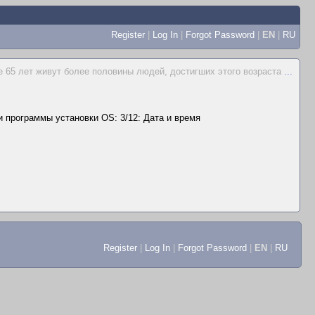
Register
|
Log In
|
Forgot Password
|
EN
|
RU
 65 лет живут более половины людей, достигших этого возраста
...
 программы установки OS: 3/12: Дата и время
Register
|
Log In
|
Forgot Password
|
EN
|
RU