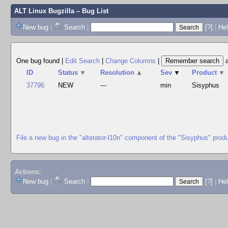
ALT Linux Bugzilla
– Bug List
New bug
|
Search
|
[?]
|
Hel
One bug found
|
Edit Search
|
Change Columns
|
ID
Status
▼
Resolution
▲
Sev
▼
Product
▼
37796
NEW
---
min
Sisyphus
File a new bug in the "alterator-l10n" component of the "Sisyphus" prod
Actions:
New bug
|
Search
|
[?]
|
He