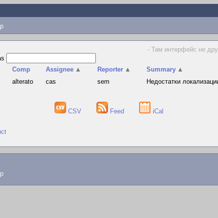
p
- Там интерфейс не дру
as
Comp
Assignee
▲
Reporter
▲
Summary
▲
alterato
cas
sem
Недостатки локализации
CSV
Feed
iCal
uct
lp