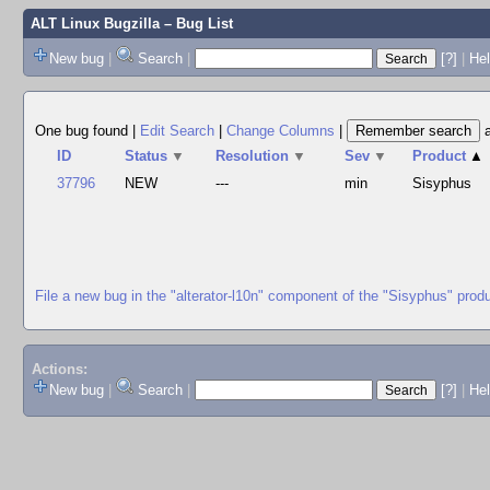
ALT Linux Bugzilla
– Bug List
New bug
|
Search
|
[?]
|
Hel
One bug found
|
Edit Search
|
Change Columns
|
ID
Status
▼
Resolution
▼
Sev
▼
Product
▲
37796
NEW
---
min
Sisyphus
File a new bug in the "alterator-l10n" component of the "Sisyphus" prod
Actions:
New bug
|
Search
|
[?]
|
He