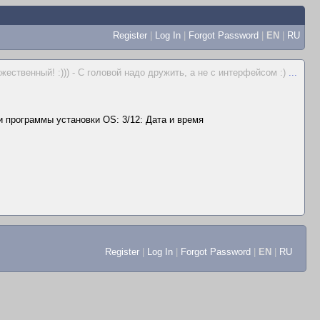
Register
|
Log In
|
Forgot Password
|
EN
|
RU
жественный! :))) - С головой надо дружить, а не с интерфейсом :)
...
 программы установки OS: 3/12: Дата и время
Register
|
Log In
|
Forgot Password
|
EN
|
RU